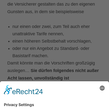
die Versicherer gestalten das zu den eigenen
Gunsten aus, in dem sie beispielsweise
nur einen oder zwei, zum Teil auch eher
unattraktive Tarife nennen,
einen höheren Selbstbehalt vorschlagen,
oder nur ein Angebot zu Standard- oder
Basistarif machen.
Damit könnte man die Vorschriften großzügig
auslegen…
Sie dürfen folgendes nicht außer
Acht lassen, unvollständig ist
gleichbedeutend mit falsch!
Lassen Sie mich helfen… ich kann das
regeln und für Vollständigkeit sorgen
, damit