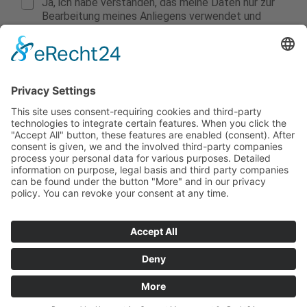
Ja, ich habe verstanden, das meine Daten nur zur
Bearbeitung meines Anliegens verwendet und
gespeichert werden. Meine Einwilligung kann ich
jederzeit durch formlose Mitteilung widerrufen.
Weitere Informationen zur Datenverwendung und -
Speicherung erhalten Sie in meinem
Datenschutzhinweis
.
JETZT KONTAKT AUFNEHMEN
KONTAKT
ÜBER MICH
IMPRESSUM
AGB
BESCHWERDEN
ZAHLUNGEN
Copyright © 2026
|
|
DATENSCHUTZHINWEISE