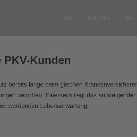
Start
Erste Hilfe
Über 
e PKV-Kunden
tz bereits lange beim gleichen Krankenversichere
ngen betroffen. Einerseits liegt das an steigenden
öher werdenden Lebenserwartung.