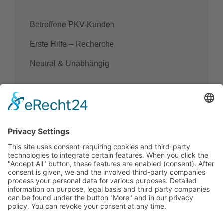
Betroffene PKV-Kunden
Erste Hilfe – Recherche
Neutral & Unabhängig
Suchen
Suchen
KONTAKT
ÜBER MICH
IMPRESSUM