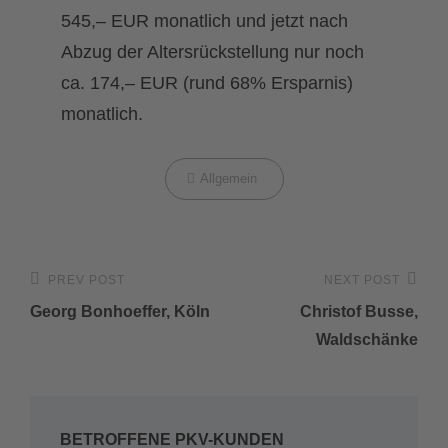
545,– EUR monatlich und jetzt nach
Abzug der Altersrückstellung nur noch
ca. 174,– EUR (rund 68% Ersparnis)
monatlich.
Categories
Allgemein
Beitragsnavigation
PREV POST
NEXT POST
Previous
Next
Georg Bonhoeffer, Köln
Christof Busse,
Post
Post
Waldschänke
BETROFFENE PKV-KUNDEN