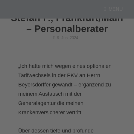
MENU
Stefan F., Frankfurt/Main
– Personalberater
Posted
6. Juni 2024
on
„Ich hatte mich wegen eines optionalen
Tarifwechsels in der PKV an Herrn
Beyersdorffer gewandt – ergänzend zu
meinem Austausch mit der
Generalagentur die meinen
Krankenversicherer vertritt.
Über dessen tiefe und profunde