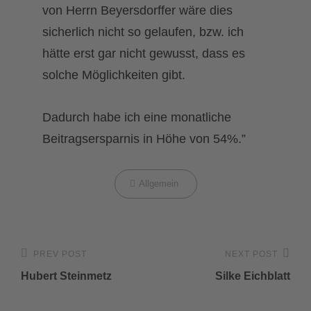
von Herrn Beyersdorffer wäre dies
sicherlich nicht so gelaufen, bzw. ich
hätte erst gar nicht gewusst, dass es
solche Möglichkeiten gibt.
Dadurch habe ich eine monatliche
Beitragsersparnis in Höhe von 54%.”
Categories
Allgemein
Beitragsnavigation
PREV POST
NEXT POST
Previous
Next
Hubert Steinmetz
Silke Eichblatt
Post
Post