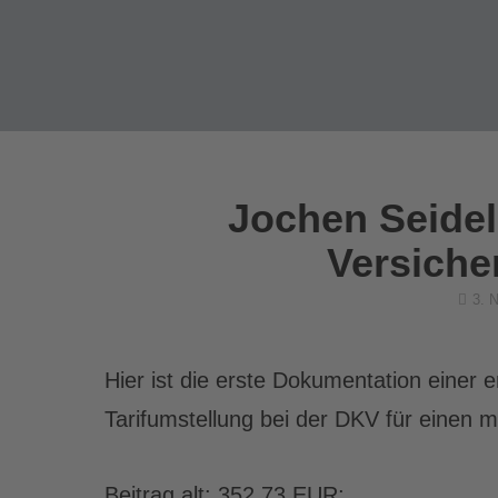
Jochen Seidel
Versiche
Poste
3. 
on
Hier ist die erste Dokumentation einer e
Tarifumstellung bei der DKV für einen 
Beitrag alt: 352,73 EUR;