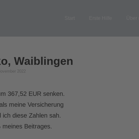
Start
Erste Hilfe
Über 
ko, Waiblingen
d
November 2022
 um 367,52 EUR senken.
 als meine Versicherung
 ich diese Zahlen sah.
 meines Beitrages.